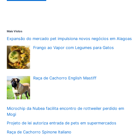
por
causa
pet
acontece
nesta
sexta
no
Mais Vistos
Nubea
Expansão do mercado pet impulsiona novos negócios em Alagoas
Frango ao Vapor com Legumes para Gatos
Raça de Cachorro English Mastiff
Microchip da Nubea facilita encontro de rottweiler perdido em
Mogi
Projeto de lei autoriza entrada de pets em supermercados
Raça de Cachorro Spinone Italiano