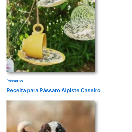
e
o
Pássaros
Receita para Pássaro Alpiste Caseiro