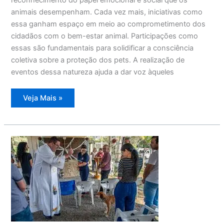
animais desempenham. Cada vez mais, iniciativas como
essa ganham espaço em meio ao comprometimento dos
cidadãos com o bem-estar animal. Participações como
essas são fundamentais para solidificar a consciência
coletiva sobre a proteção dos pets. A realização de
eventos dessa natureza ajuda a dar voz àqueles
Mogi
Veja Mais »
das
Cruzes
sedia
missa
especial
em
prol
da
causa
pet
nesta
sexta