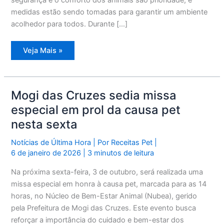
medidas estão sendo tomadas para garantir um ambiente
acolhedor para todos. Durante […]
Celebração
Veja Mais »
pet:
missa
especial
nesta
sexta
no
Mogi das Cruzes sedia missa
Nubea
às
especial em prol da causa pet
14h
nesta sexta
Notícias de Última Hora
| Por
Receitas Pet
|
6 de janeiro de 2026
|
3 minutos de leitura
Na próxima sexta-feira, 3 de outubro, será realizada uma
missa especial em honra à causa pet, marcada para as 14
horas, no Núcleo de Bem-Estar Animal (Nubea), gerido
pela Prefeitura de Mogi das Cruzes. Este evento busca
reforçar a importância do cuidado e bem-estar dos