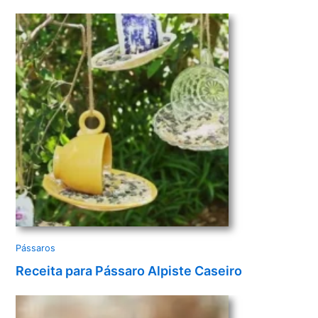
v
í
d
e
o
Pássaros
Receita para Pássaro Alpiste Caseiro