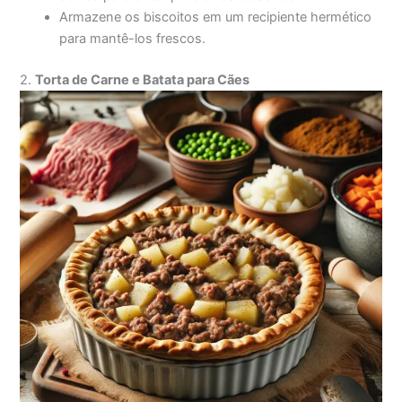
Armazene os biscoitos em um recipiente hermético
para mantê-los frescos.
2.
Torta de Carne e Batata para Cães