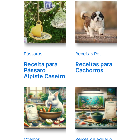
d
e
v
í
d
e
Pássaros
Receitas Pet
o
Receita para
Receitas para
Pássaro
Cachorros
Alpiste Caseiro
Coelhos
Peixes de aquário