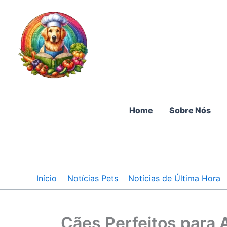
Ir
para
o
conteúdo
Home
Sobre Nós
Início
Notícias Pets
Notícias de Última Hora
Cães Perfeitos para 