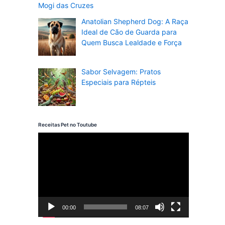
Mogi das Cruzes
Anatolian Shepherd Dog: A Raça
Ideal de Cão de Guarda para
Quem Busca Lealdade e Força
Sabor Selvagem: Pratos
Especiais para Répteis
Receitas Pet no Toutube
T
o
c
a
d
00:00
08:07
o
r