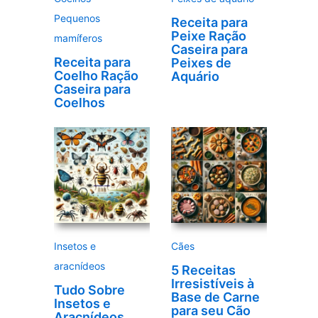
Pequenos
Receita para
Peixe Ração
mamíferos
Caseira para
Receita para
Peixes de
Coelho Ração
Aquário
Caseira para
Coelhos
Insetos e
Cães
aracnídeos
5 Receitas
Irresistíveis à
Tudo Sobre
Base de Carne
Insetos e
para seu Cão
Aracnídeos