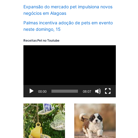
Expansão do mercado pet impulsiona novos
negócios em Alagoas
Palmas incentiva adoção de pets em evento
neste domingo, 15
Receitas Pet no Toutube
T
o
c
a
d
00:00
08:07
o
r
d
e
v
í