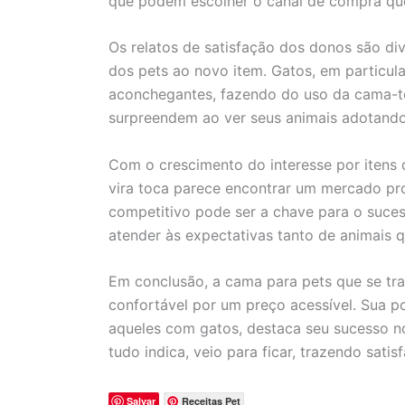
que podem escolher o canal de compra qu
Os relatos de satisfação dos donos são d
dos pets ao novo item. Gatos, em particula
aconchegantes, fazendo do uso da cama-to
surpreendem ao ver seus animais adotando
Com o crescimento do interesse por itens
vira toca parece encontrar um mercado pro
competitivo pode ser a chave para o suce
atender às expectativas tanto de animais 
Em conclusão, a cama para pets que se tr
confortável por um preço acessível. Sua p
aqueles com gatos, destaca seu sucesso n
tudo indica, veio para ficar, trazendo sat
Salvar
Receitas Pet