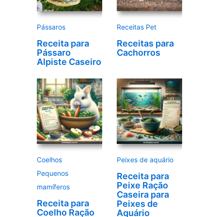
d
e
Pássaros
Receitas Pet
o
Receita para
Receitas para
Pássaro
Cachorros
Alpiste Caseiro
Coelhos
Peixes de aquário
Pequenos
Receita para
Peixe Ração
mamíferos
Caseira para
Receita para
Peixes de
Coelho Ração
Aquário