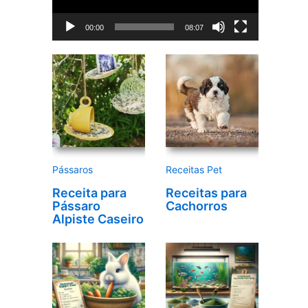
d
00:00
08:07
o
r
d
e
v
í
d
e
Pássaros
Receitas Pet
o
Receita para
Receitas para
Pássaro
Cachorros
Alpiste Caseiro