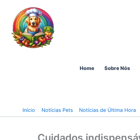
Ir
para
o
conteúdo
Home
Sobre Nós
Início
Notícias Pets
Notícias de Última Hora
Cuidados indispensáv