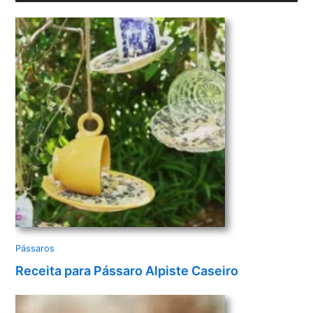
v
í
d
e
o
Pássaros
Receita para Pássaro Alpiste Caseiro