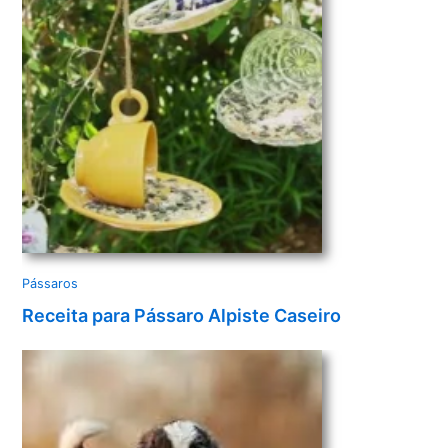
e
o
Pássaros
Receita para Pássaro Alpiste Caseiro