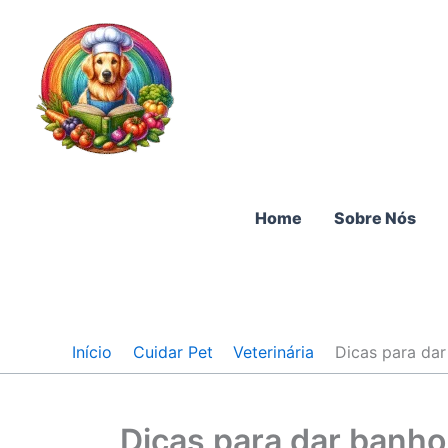
Ir
para
o
conteúdo
Home
Sobre Nós
Início
Cuidar Pet
Veterinária
Dicas para da
Dicas para dar banh