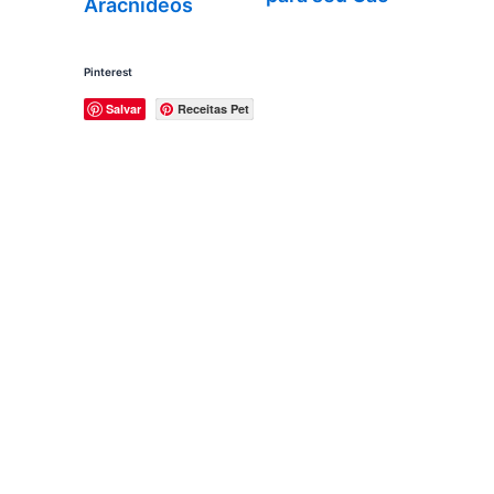
Aracnídeos
Pinterest
Salvar
Receitas Pet