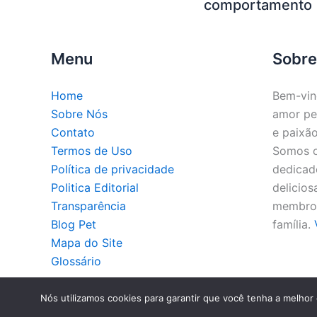
comportamento
Menu
Sobre
Home
Bem-vin
Sobre Nós
amor pe
Contato
e paixão
Termos de Uso
Somos o 
Política de privacidade
dedicado
Politica Editorial
delicios
Transparência
membros
Blog Pet
família.
Mapa do Site
Glossário
Co
Nós utilizamos cookies para garantir que você tenha a melhor 