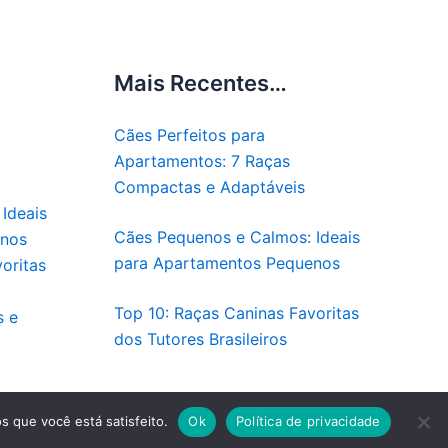
Mais Recentes…
Cães Perfeitos para
Apartamentos: 7 Raças
Compactas e Adaptáveis
Ideais
Cães Pequenos e Calmos: Ideais
enos
para Apartamentos Pequenos
oritas
Top 10: Raças Caninas Favoritas
s e
dos Tutores Brasileiros
Pet
s que você está satisfeito.
Ok
Política de privacidade