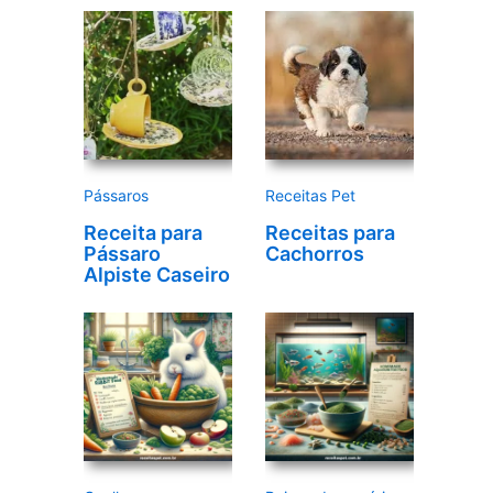
r
d
e
v
í
d
e
Pássaros
Receitas Pet
o
Receita para
Receitas para
Pássaro
Cachorros
Alpiste Caseiro