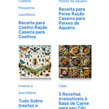
Coelhos
Peixes de aquário
Pequenos
Receita para
Peixe Ração
mamíferos
Caseira para
Receita para
Peixes de
Coelho Ração
Aquário
Caseira para
Coelhos
Insetos e
Cães
aracnídeos
5 Receitas
Irresistíveis à
Tudo Sobre
Base de Carne
Insetos e
para seu Cão