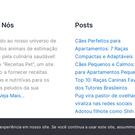
 Nós
Posts
do ao nosso universo de
Cães Perfeitos para
los animais de estimação
Apartamentos: 7 Raças
 pela culinária saudável!
Compactas e Adaptáveis
“Receitas Pet”, um site
Cães Pequenos e Calmos: 
 a fornecer receitas
para Apartamentos Pequ
as e nutritivas para os
Top 10: Raças Caninas Fav
 peludos da sua
dos Tutores Brasileiros
Veja Mais…
Pug vira pastor de ovelha
viraliza nas redes sociais
Adotou filhote como Shih
pyright © 2026 - Todos os direitos reservados a Receitas 
experiência em nosso site. Se você continua a usar este site, assumimo