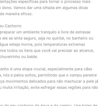
ientações específicas para tornar o processo mais
 o dono. Vamos dar uma olhada em algumas dicas
de maneira eficaz.
Seu Cachorro
reparar um ambiente tranquilo e livre de estresse
ele se sinta seguro, seja no quintal, no banheiro ou
 água esteja morna, pois temperaturas extremas
eixe todos os itens que você vai precisar ao alcance,
chuveirinho ou balde.
anho é uma etapa crucial, especialmente para cães
a, nós e pelos soltos, permitindo que o xampu penetre
aça movimentos delicados para não machucar a pele já
u muita irritação, evite esfregar essas regiões para não
dos do seu cachorro da água e do xampu. Use bolas de