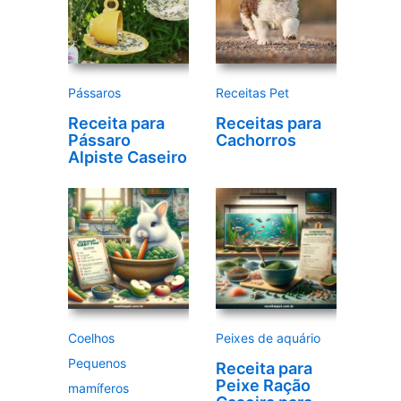
v
í
d
e
Pássaros
Receitas Pet
o
Receita para
Receitas para
Pássaro
Cachorros
Alpiste Caseiro
Coelhos
Peixes de aquário
Pequenos
Receita para
Peixe Ração
mamíferos