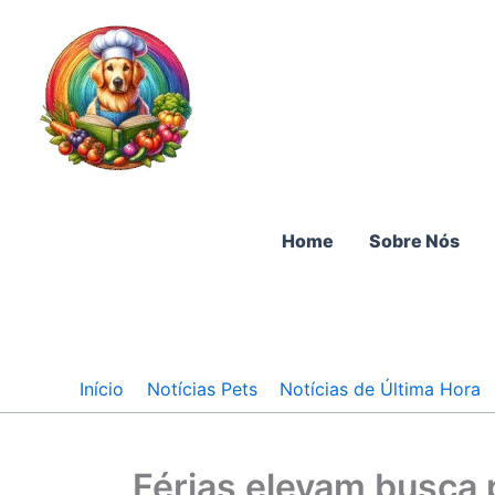
Ir
para
o
conteúdo
Home
Sobre Nós
Início
Notícias Pets
Notícias de Última Hora
Férias elevam busca 