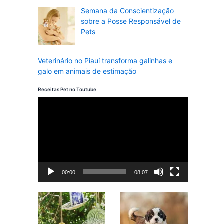
Semana da Conscientização
sobre a Posse Responsável de
Pets
Veterinário no Piauí transforma galinhas e
galo em animais de estimação
Receitas Pet no Toutube
T
o
c
a
d
00:00
08:07
o
r
d
e