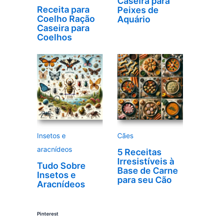
Caseira para
Receita para
Peixes de
Coelho Ração
Aquário
Caseira para
Coelhos
Insetos e
Cães
aracnídeos
5 Receitas
Irresistíveis à
Tudo Sobre
Base de Carne
Insetos e
para seu Cão
Aracnídeos
Pinterest