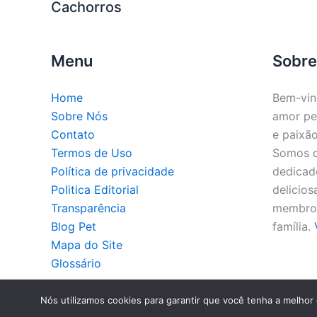
Cachorros
Menu
Sobre
Home
Bem-vin
Sobre Nós
amor pe
Contato
e paixão
Termos de Uso
Somos o 
Política de privacidade
dedicado
Politica Editorial
delicios
Transparência
membros
Blog Pet
família.
Mapa do Site
Glossário
Co
Nós utilizamos cookies para garantir que você tenha a melhor 