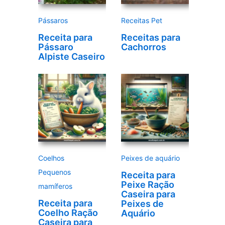
d
e
Pássaros
Receitas Pet
o
Receita para
Receitas para
Pássaro
Cachorros
Alpiste Caseiro
Coelhos
Peixes de aquário
Pequenos
Receita para
Peixe Ração
mamíferos
Caseira para
Receita para
Peixes de
Coelho Ração
Aquário
Caseira para