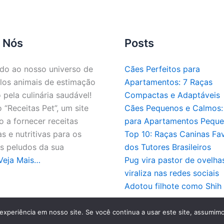
 Nós
Posts
do ao nosso universo de
Cães Perfeitos para
los animais de estimação
Apartamentos: 7 Raças
 pela culinária saudável!
Compactas e Adaptáveis
“Receitas Pet”, um site
Cães Pequenos e Calmos: 
 a fornecer receitas
para Apartamentos Pequ
as e nutritivas para os
Top 10: Raças Caninas Fav
 peludos da sua
dos Tutores Brasileiros
Veja Mais…
Pug vira pastor de ovelha
viraliza nas redes sociais
Adotou filhote como Shih
pyright © 2026 - Todos os direitos reservados a Receitas 
experiência em nosso site. Se você continua a usar este site, assumimo