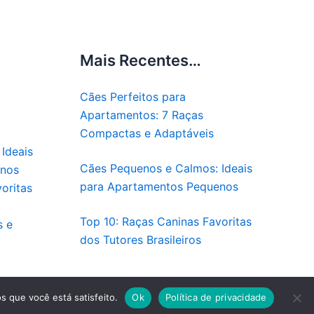
Mais Recentes…
Cães Perfeitos para
Apartamentos: 7 Raças
Compactas e Adaptáveis
Ideais
Cães Pequenos e Calmos: Ideais
enos
para Apartamentos Pequenos
oritas
Top 10: Raças Caninas Favoritas
s e
dos Tutores Brasileiros
Pet
s que você está satisfeito.
Ok
Política de privacidade