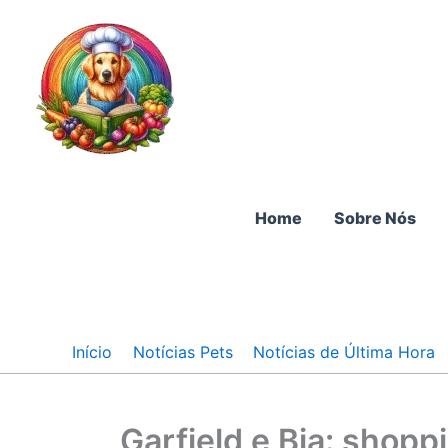
Ir
para
o
conteúdo
Home
Sobre Nós
Início
Notícias Pets
Notícias de Última Hora
Garfield e Bia: shopp