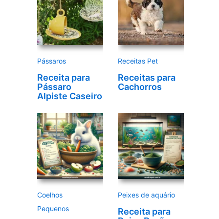
e
v
í
d
e
Pássaros
Receitas Pet
o
Receita para
Receitas para
Pássaro
Cachorros
Alpiste Caseiro
Coelhos
Peixes de aquário
Pequenos
Receita para