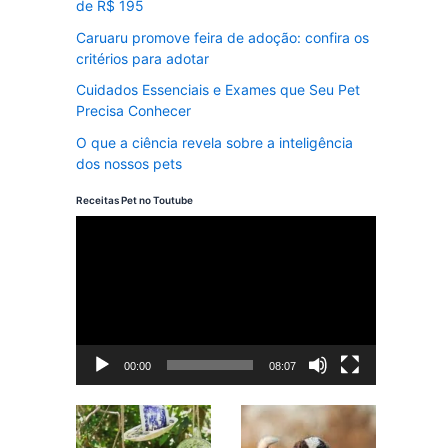
de R$ 195
Caruaru promove feira de adoção: confira os
critérios para adotar
Cuidados Essenciais e Exames que Seu Pet
Precisa Conhecer
O que a ciência revela sobre a inteligência
dos nossos pets
Receitas Pet no Toutube
T
o
c
a
d
00:00
08:07
o
r
d