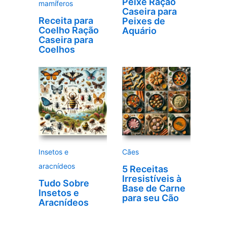
Peixe Ração
mamíferos
Caseira para
Receita para
Peixes de
Coelho Ração
Aquário
Caseira para
Coelhos
Insetos e
Cães
aracnídeos
5 Receitas
Irresistíveis à
Tudo Sobre
Base de Carne
Insetos e
para seu Cão
Aracnídeos