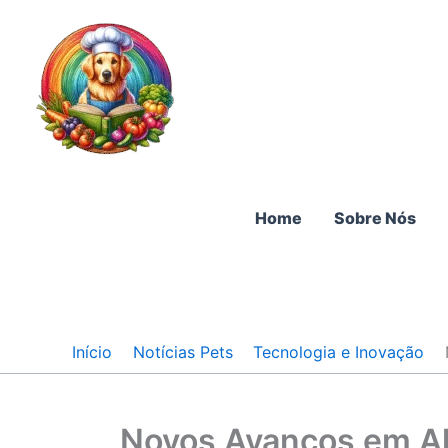
Ir
para
o
conteúdo
Home
Sobre Nós
Início
Notícias Pets
Tecnologia e Inovação
Novos Avanços em A