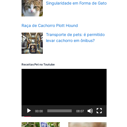
Singularidade em Forma de Gato
Raça de Cachorro Plott Hound
Transporte de pets: é permitido
levar cachorro em ônibus?
Receitas Pet no Toutube
T
o
c
a
d
00:00
08:07
o
r