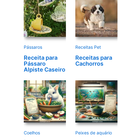
d
e
v
í
d
e
Pássaros
Receitas Pet
o
Receita para
Receitas para
Pássaro
Cachorros
Alpiste Caseiro
Coelhos
Peixes de aquário