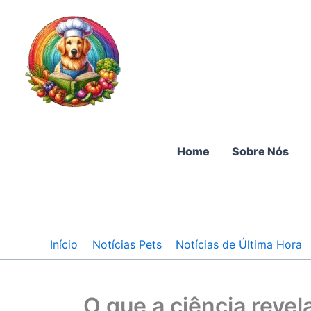
Ir
para
o
conteúdo
Home
Sobre Nós
Início
Notícias Pets
Notícias de Última Hora
O que a ciência revel