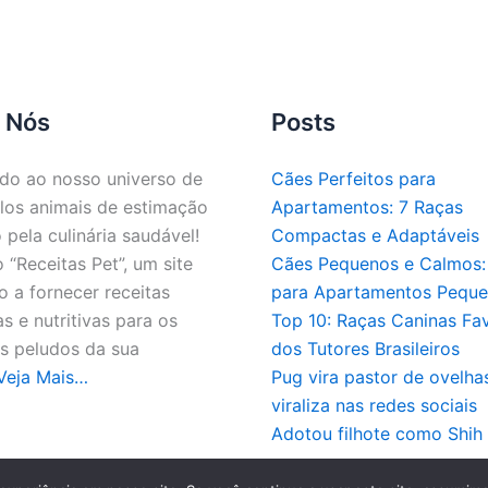
 Nós
Posts
do ao nosso universo de
Cães Perfeitos para
los animais de estimação
Apartamentos: 7 Raças
 pela culinária saudável!
Compactas e Adaptáveis
“Receitas Pet”, um site
Cães Pequenos e Calmos: 
 a fornecer receitas
para Apartamentos Pequ
as e nutritivas para os
Top 10: Raças Caninas Fav
 peludos da sua
dos Tutores Brasileiros
Veja Mais…
Pug vira pastor de ovelha
viraliza nas redes sociais
Adotou filhote como Shih
pyright © 2026 - Todos os direitos reservados a Receitas 