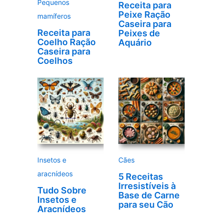
Pequenos
Receita para
Peixe Ração
mamíferos
Caseira para
Receita para
Peixes de
Coelho Ração
Aquário
Caseira para
Coelhos
Insetos e
Cães
aracnídeos
5 Receitas
Irresistíveis à
Tudo Sobre
Base de Carne
Insetos e
para seu Cão
Aracnídeos