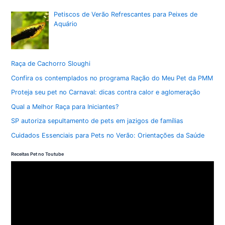
Petiscos de Verão Refrescantes para Peixes de
Aquário
Raça de Cachorro Sloughi
Confira os contemplados no programa Ração do Meu Pet da PMM
Proteja seu pet no Carnaval: dicas contra calor e aglomeração
Qual a Melhor Raça para Iniciantes?
SP autoriza sepultamento de pets em jazigos de famílias
Cuidados Essenciais para Pets no Verão: Orientações da Saúde
Receitas Pet no Toutube
T
o
c
a
d