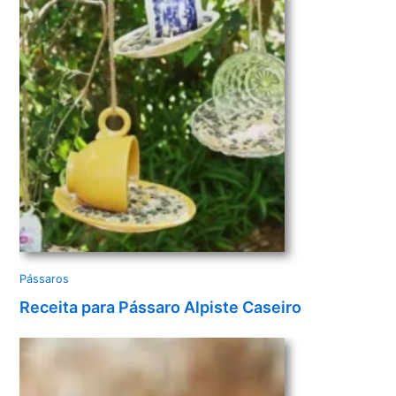
d
e
o
Pássaros
Receita para Pássaro Alpiste Caseiro