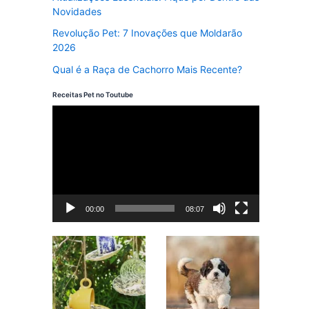
Novidades
Revolução Pet: 7 Inovações que Moldarão
2026
Qual é a Raça de Cachorro Mais Recente?
Receitas Pet no Toutube
T
o
c
a
d
00:00
08:07
o
r
d
e
v
í