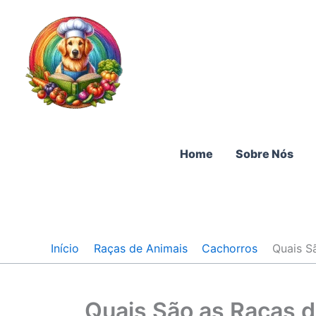
Ir
para
o
conteúdo
Home
Sobre Nós
Início
Raças de Animais
Cachorros
Quais S
Quais São as Raças 