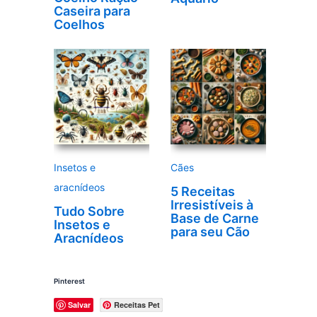
Caseira para
Coelhos
Insetos e
Cães
aracnídeos
5 Receitas
Irresistíveis à
Tudo Sobre
Base de Carne
Insetos e
para seu Cão
Aracnídeos
Pinterest
Salvar
Receitas Pet