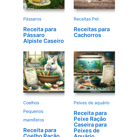
d
e
Pássaros
Receitas Pet
o
Receita para
Receitas para
Pássaro
Cachorros
Alpiste Caseiro
Coelhos
Peixes de aquário
Pequenos
Receita para
Peixe Ração
mamíferos
Caseira para
Receita para
Peixes de
Coelho Ração
Aquário