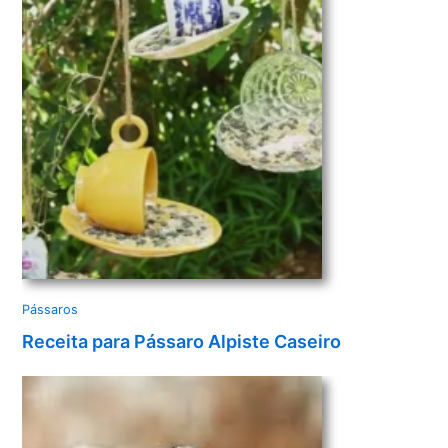
d
e
o
Pássaros
Receita para Pássaro Alpiste Caseiro