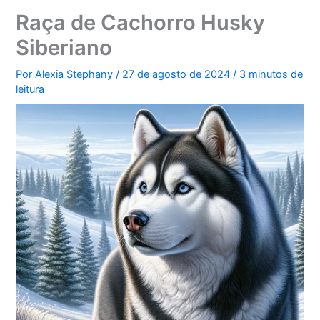
Raça de Cachorro Husky
Siberiano
Por
Alexia Stephany
/
27 de agosto de 2024
/
3 minutos de
leitura