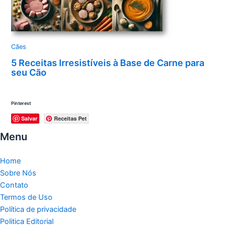
Cães
5 Receitas Irresistíveis à Base de Carne para
seu Cão
Pinterest
Salvar
Receitas Pet
Menu
Home
Sobre Nós
Contato
Termos de Uso
Política de privacidade
Politica Editorial