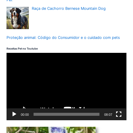
Raça de Cachorro Bernese Mountain Dog
Proteção animal: Código do Consumidor e o cuidado com pets
Receitas Pet no Toutube
T
o
c
a
d
o
r
d
00:00
08:07
e
v
í