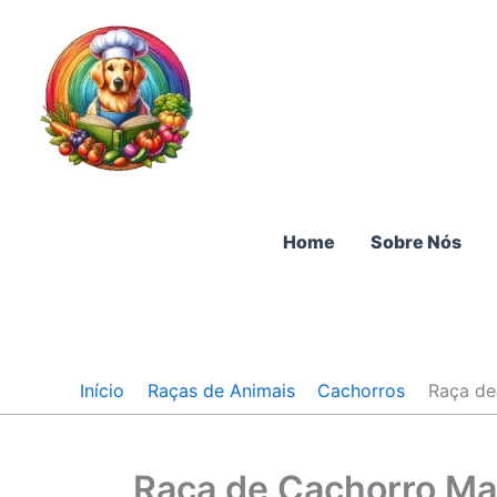
Ir
para
o
conteúdo
Home
Sobre Nós
Início
Raças de Animais
Cachorros
Raça de
Raça de Cachorro Mas