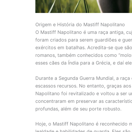
Origem e História do Mastiff Napolitano
O Mastiff Napolitano é uma raça antiga, c
foram criados para serem guardiões e gue
exércitos em batalhas. Acredita-se que sã
romanos, também conhecidos como “molosso
esses cães da Índia para a Grécia, e daí e
Durante a Segunda Guerra Mundial, a raça 
escassos recursos. No entanto, graças aos 
Napolitano foi revitalizado e voltou a ser 
concentraram em preservar as característic
profundas, além de seu porte robusto.
Hoje, o Mastiff Napolitano é reconhecido 
lealdade e habilidades de guarda. Eles sã