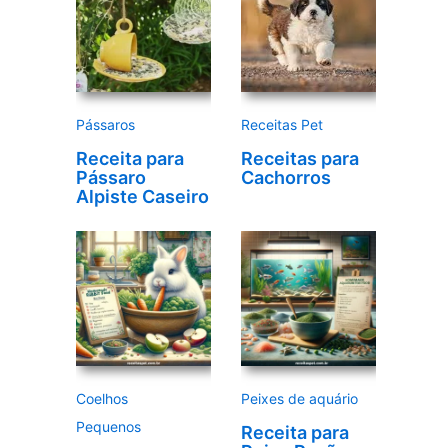
e
v
í
d
e
Pássaros
Receitas Pet
o
Receita para
Receitas para
Pássaro
Cachorros
Alpiste Caseiro
Coelhos
Peixes de aquário
Pequenos
Receita para