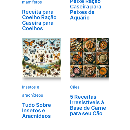
Peixe Ração
mamíferos
Caseira para
Receita para
Peixes de
Coelho Ração
Aquário
Caseira para
Coelhos
Insetos e
Cães
aracnídeos
5 Receitas
Irresistíveis à
Tudo Sobre
Base de Carne
Insetos e
para seu Cão
Aracnídeos