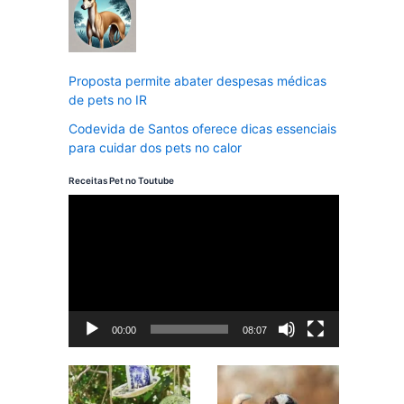
Proposta permite abater despesas médicas
de pets no IR
Codevida de Santos oferece dicas essenciais
para cuidar dos pets no calor
Receitas Pet no Toutube
T
o
c
a
d
00:00
08:07
o
r
d