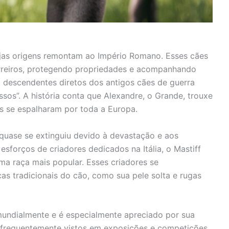
ujas origens remontam ao Império Romano. Esses cães
rreiros, protegendo propriedades e acompanhando
o descendentes diretos dos antigos cães de guerra
s”. A história conta que Alexandre, o Grande, trouxe
les se espalharam por toda a Europa.
quase se extinguiu devido à devastação e aos
esforços de criadores dedicados na Itália, o Mastiff
uma raça mais popular. Esses criadores se
as tradicionais do cão, como sua pele solta e rugas
mundialmente e é especialmente apreciado por sua
o frequentemente vistos em exposições e competições