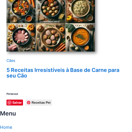
Cães
5 Receitas Irresistíveis à Base de Carne para
seu Cão
Pinterest
Salvar
Receitas Pet
Menu
Home