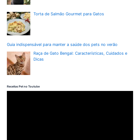
Torta de Salmão Gourmet para Gatos
Guia indispensável para manter a saúde dos pets no verão
Raça de Gato Bengal: Características, Cuidados e
Dicas
Receitas Pet no Toutube
T
o
c
a
d
o