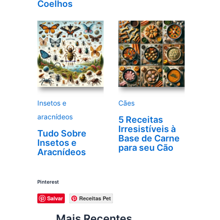
Coelhos
Insetos e
Cães
aracnídeos
5 Receitas
Irresistíveis à
Tudo Sobre
Base de Carne
Insetos e
para seu Cão
Aracnídeos
Pinterest
Salvar
Receitas Pet
Mais Recentes…