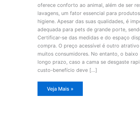
oferece conforto ao animal, além de ser re
lavagens, um fator essencial para produtos
higiene. Apesar das suas qualidades, é im
adequada para pets de grande porte, send
Certificar-se das medidas e do espaço disp
compra. O preço acessível é outro atrativ
muitos consumidores. No entanto, o baixo
longo prazo, caso a cama se desgaste rapi
custo-benefício deve […]
Cama
Veja Mais »
2
em
1
para
pets
por
R$
56:
descubra
se