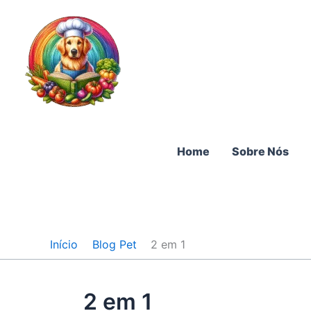
Ir
para
o
conteúdo
Home
Sobre Nós
Início
Blog Pet
2 em 1
2 em 1