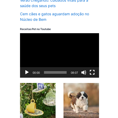
Verão chegando: cuidados vitais para a
saúde dos seus pets
Cem cães e gatos aguardam adoção no
Núcleo de Bem
Receitas Pet no Toutube
T
o
c
a
d
00:00
08:07
o
r
d
e
v
í
d