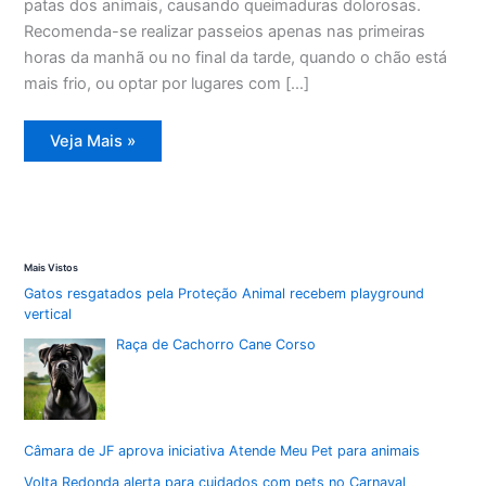
patas dos animais, causando queimaduras dolorosas.
Recomenda-se realizar passeios apenas nas primeiras
horas da manhã ou no final da tarde, quando o chão está
mais frio, ou optar por lugares com […]
Codevida
Veja Mais »
de
Santos
oferece
dicas
essenciais
para
cuidar
dos
Mais Vistos
pets
no
Gatos resgatados pela Proteção Animal recebem playground
calor
vertical
Raça de Cachorro Cane Corso
Câmara de JF aprova iniciativa Atende Meu Pet para animais
Volta Redonda alerta para cuidados com pets no Carnaval