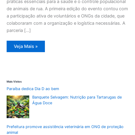
práticas essenciais para a saúde e o controle populacional
de animais de rua. A primeira edição do evento contou com
a participação ativa de voluntários e ONGs da cidade, que
colaboraram com a organização e logística necessárias. A
parceria […]
Passeio
Veja Mais »
do
Bem
em
Mogi
das
Cruzes
destaca
cuidados
Mais Vistos
com
animais
Paraíba dedica Dia D ao bem
Banquete Selvagem: Nutrição para Tartarugas de
Água Doce
Prefeitura promove assistência veterinária em ONG de proteção
animal