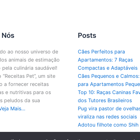
 Nós
Posts
do ao nosso universo de
Cães Perfeitos para
los animais de estimação
Apartamentos: 7 Raças
 pela culinária saudável!
Compactas e Adaptáveis
“Receitas Pet”, um site
Cães Pequenos e Calmos: 
 a fornecer receitas
para Apartamentos Pequ
as e nutritivas para os
Top 10: Raças Caninas Fav
 peludos da sua
dos Tutores Brasileiros
Veja Mais…
Pug vira pastor de ovelha
viraliza nas redes sociais
Adotou filhote como Shih
pyright © 2026 - Todos os direitos reservados a Receitas 