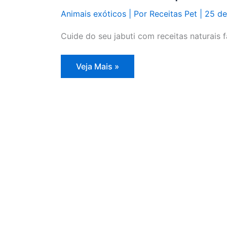
Animais exóticos
| Por
Receitas Pet
|
25 de
Cuide do seu jabuti com receitas naturais f
Receitas
Veja Mais »
Naturais
para
Cuidar
de
Seu
Jabuti