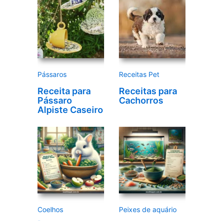
d
e
v
í
d
e
Pássaros
Receitas Pet
o
Receita para
Receitas para
Pássaro
Cachorros
Alpiste Caseiro
Coelhos
Peixes de aquário