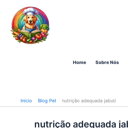
Ir
para
o
conteúdo
Home
Sobre Nós
Início
Blog Pet
nutrição adequada jabuti
nutrição adequada ja