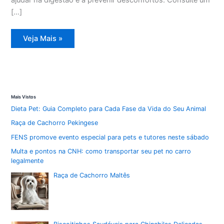
[…]
Dicas
Veja Mais »
essenciais
para
cuidar
dos
seus
pets
no
verão
Mais Vistos
quente
Dieta Pet: Guia Completo para Cada Fase da Vida do Seu Animal
Raça de Cachorro Pekingese
FENS promove evento especial para pets e tutores neste sábado
Multa e pontos na CNH: como transportar seu pet no carro
legalmente
Raça de Cachorro Maltês