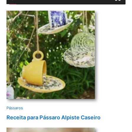
v
í
d
e
o
Pássaros
Receita para Pássaro Alpiste Caseiro