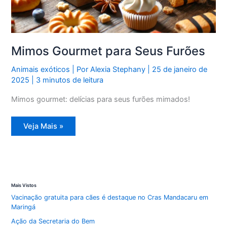
Mimos Gourmet para Seus Furões
Animais exóticos
| Por
Alexia Stephany
|
25 de janeiro de
2025
|
3 minutos de leitura
Mimos gourmet: delícias para seus furões mimados!
Mimos
Veja Mais »
Gourmet
para
Seus
Furões
Mais Vistos
Vacinação gratuita para cães é destaque no Cras Mandacaru em
Maringá
Ação da Secretaria do Bem