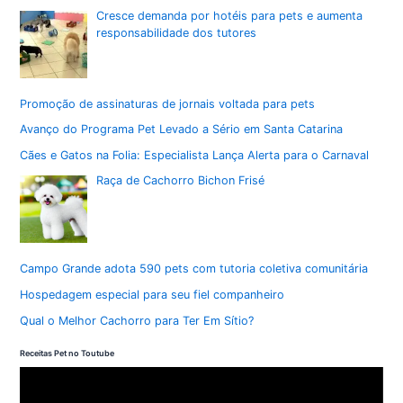
Cresce demanda por hotéis para pets e aumenta
responsabilidade dos tutores
Promoção de assinaturas de jornais voltada para pets
Avanço do Programa Pet Levado a Sério em Santa Catarina
Cães e Gatos na Folia: Especialista Lança Alerta para o Carnaval
Raça de Cachorro Bichon Frisé
Campo Grande adota 590 pets com tutoria coletiva comunitária
Hospedagem especial para seu fiel companheiro
Qual o Melhor Cachorro para Ter Em Sítio?
Receitas Pet no Toutube
T
o