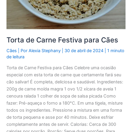
Torta de Carne Festiva para Cães
Cães
| Por
Alexia Stephany
|
30 de abril de 2024
|
1 minuto
de leitura
Torta de Carne Festiva para Cães Celebre uma ocasião
especial com esta torta de carne que certamente fará seu
cão salivar! É completa, deliciosa e saudável. Ingredientes:
200g de carne moída magra 1 ovo 1/2 xícara de aveia 1
cenoura ralada 1 colher de sopa de salsa picada Como
fazer: Pré-aqueça o forno a 180°C. Em uma tigela, misture
todos os ingredientes. Pressione a mistura em uma forma
de torta pequena e asse por 40 minutos. Deixe esfriar
completamente antes de servir. Calorias: Cerca de 300
calorias por porção. Porção: Serve duas porções. Para