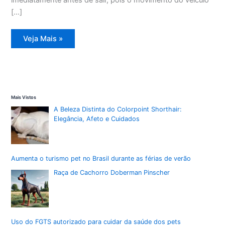
[…]
Viagem
Veja Mais »
com
pets:
orientações
essenciais
para
o
trajeto
perfeito
Mais Vistos
A Beleza Distinta do Colorpoint Shorthair:
Elegância, Afeto e Cuidados
Aumenta o turismo pet no Brasil durante as férias de verão
Raça de Cachorro Doberman Pinscher
Uso do FGTS autorizado para cuidar da saúde dos pets