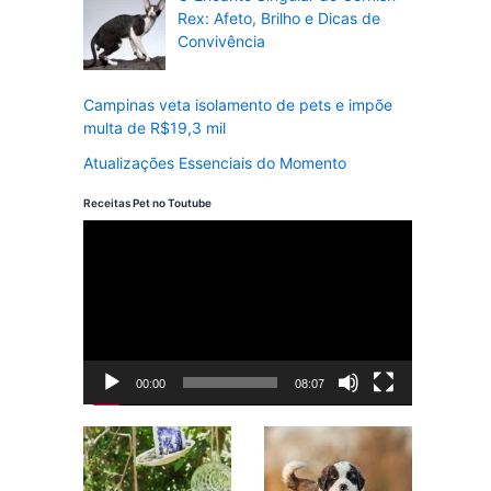
Rex: Afeto, Brilho e Dicas de
Convivência
Campinas veta isolamento de pets e impõe
multa de R$19,3 mil
Atualizações Essenciais do Momento
Receitas Pet no Toutube
T
o
c
a
d
00:00
08:07
o
r
d
e