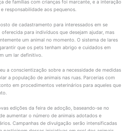
a de famílias com crianças foi marcante, e a interação
 e responsabilidade aos pequenos.
posto de cadastramento para interessados em se
i oferecida para indivíduos que desejam ajudar, mas
ntemente um animal no momento. O sistema de lares
 garantir que os pets tenham abrigo e cuidados em
 um lar definitivo.
eu a conscientização sobre a necessidade de medidas
olar a população de animais nas ruas. Parcerias com
esconto em procedimentos veterinários para aqueles que
to.
ovas edições da feira de adoção, baseando-se no
o de aumentar o número de animais adotados e
ários. Campanhas de divulgação serão intensificadas
 participem dessas iniciativas em prol dos animais.