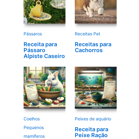
v
í
d
e
Pássaros
Receitas Pet
o
Receita para
Receitas para
Pássaro
Cachorros
Alpiste Caseiro
Coelhos
Peixes de aquário
Pequenos
Receita para
Peixe Ração
mamíferos