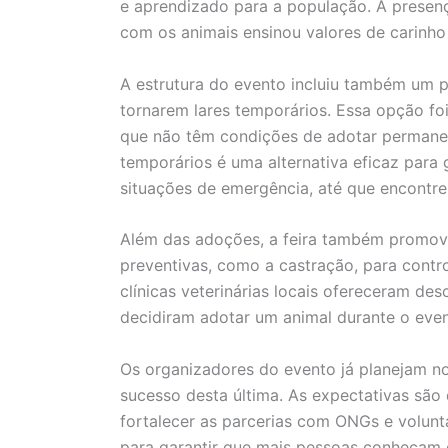
e aprendizado para a população. A presenç
com os animais ensinou valores de carinho
A estrutura do evento incluiu também um 
tornarem lares temporários. Essa opção fo
que não têm condições de adotar permane
temporários é uma alternativa eficaz para
situações de emergência, até que encontrem
Além das adoções, a feira também promov
preventivas, como a castração, para contr
clínicas veterinárias locais ofereceram d
decidiram adotar um animal durante o even
Os organizadores do evento já planejam n
sucesso desta última. As expectativas sã
fortalecer as parcerias com ONGs e volunt
para garantir que mais pessoas conheçam e