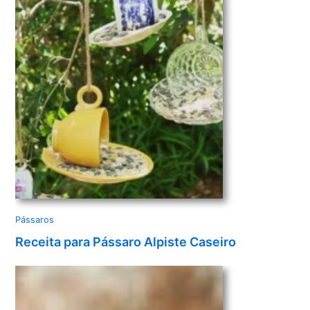
d
e
o
Pássaros
Receita para Pássaro Alpiste Caseiro