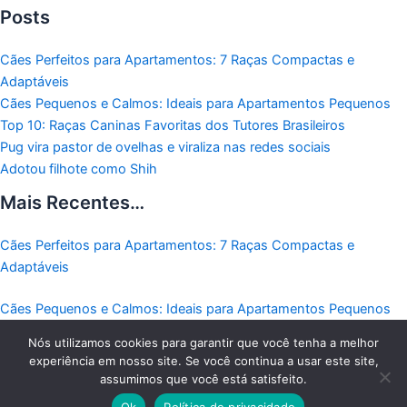
Posts
Cães Perfeitos para Apartamentos: 7 Raças Compactas e
Adaptáveis
Cães Pequenos e Calmos: Ideais para Apartamentos Pequenos
Top 10: Raças Caninas Favoritas dos Tutores Brasileiros
Pug vira pastor de ovelhas e viraliza nas redes sociais
Adotou filhote como Shih
Mais Recentes…
Cães Perfeitos para Apartamentos: 7 Raças Compactas e
Adaptáveis
Cães Pequenos e Calmos: Ideais para Apartamentos Pequenos
Nós utilizamos cookies para garantir que você tenha a melhor
Top 10: Raças Caninas Favoritas dos Tutores Brasileiros
experiência em nosso site. Se você continua a usar este site,
assumimos que você está satisfeito.
Copyright © 2026 - Todos os direitos reservados a Receitas Pet
Ok
Política de privacidade