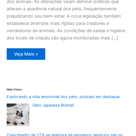
dos animais. As alterações visam eliminar práticas que
alteram a aparência natural dos pets, frequentemente
prejudicando seu bem-estar. A nova legislação também
estabelece diretrizes mais rígidas para criadores e
vendedores de animais. As condições de saúde e higiene
dos locais de criação são agora monitoradas mais […]
Novo
Veja Mais »
Código
dos
Animais
do
Rio
bane
tatuagens
e
Mais Vistos
amputações
em
Explorando a vida emocional dos pets: podcast em destaque
pets
Gato Japanese Bobtail
Crescimento de 22% na abertura de pequenos negócios pet no