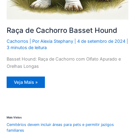
Raça de Cachorro Basset Hound
Cachorros
| Por
Alexia Stephany
|
4 de setembro de 2024
|
3 minutos de leitura
Basset Hound: Raça de Cachorro com Olfato Apurado e
Orelhas Longas
Raça
Veja Mais »
de
Cachorro
Basset
Hound
Mais Vistos
Cemitérios devem incluir áreas para pets e permitir jazigos
familiares