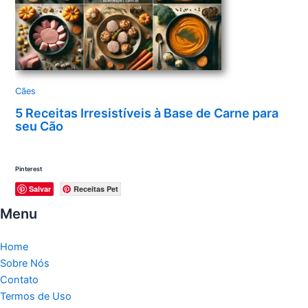
Cães
5 Receitas Irresistíveis à Base de Carne para
seu Cão
Pinterest
Salvar
Receitas Pet
Menu
Home
Sobre Nós
Contato
Termos de Uso