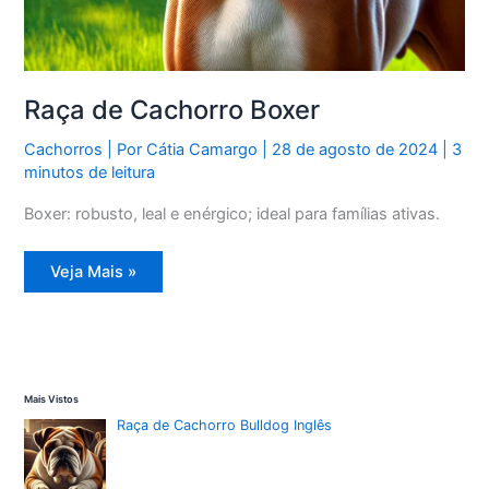
Raça de Cachorro Boxer
Cachorros
| Por
Cátia Camargo
|
28 de agosto de 2024
|
3
minutos de leitura
Boxer: robusto, leal e enérgico; ideal para famílias ativas.
Raça
Veja Mais »
de
Cachorro
Boxer
Mais Vistos
Raça de Cachorro Bulldog Inglês