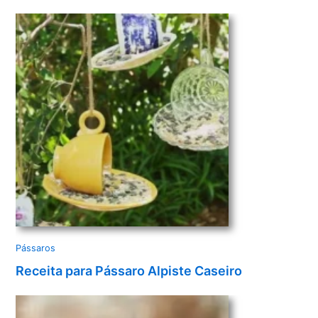
v
í
d
e
o
Pássaros
Receita para Pássaro Alpiste Caseiro