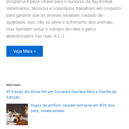
programa é peça-chave para o sucesso da Aju Animal.
Veterinários, técnicos e voluntários trabalham em conjunto
para garantir que os animais recebam cuidado de
qualidade. Isso não só alivia o sofrimento dos animais,
mas também reduz o número de cães e gatos
abandonados nas ruas. A […]
Aju
Veja Mais »
Animal
supera
400
atendimentos
em
dezembro
de
2025
Mais Vistos
4ª Edição do Show Pet em Corumbá Destaca Feira e Desfile de
Adoção
Fogos de artifício causam estresse em 80% dos
pets, revela estudo