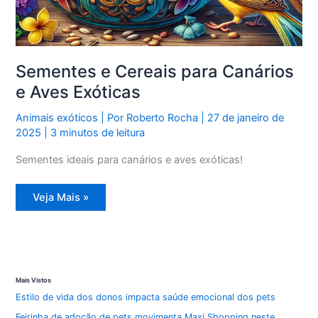
Sementes e Cereais para Canários
e Aves Exóticas
Animais exóticos
| Por
Roberto Rocha
|
27 de janeiro de
2025
|
3 minutos de leitura
Sementes ideais para canários e aves exóticas!
Sementes
Veja Mais »
e
Cereais
para
Canários
e
Aves
Exóticas
Mais Vistos
Estilo de vida dos donos impacta saúde emocional dos pets
Feirinha de adoção de pets movimenta Maxi Shopping neste