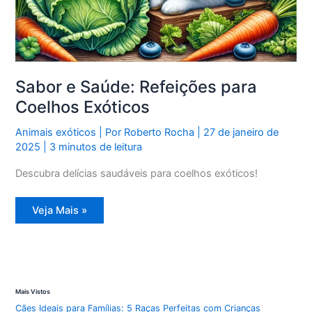
Sabor e Saúde: Refeições para
Coelhos Exóticos
Animais exóticos
| Por
Roberto Rocha
|
27 de janeiro de
2025
|
3 minutos de leitura
Descubra delícias saudáveis para coelhos exóticos!
Sabor
Veja Mais »
e
Saúde:
Refeições
para
Coelhos
Exóticos
Mais Vistos
Cães Ideais para Famílias: 5 Raças Perfeitas com Crianças