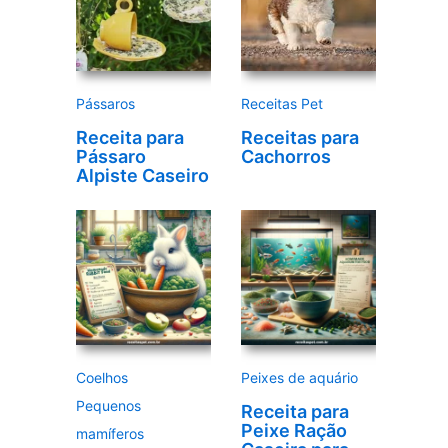
v
í
d
e
Pássaros
Receitas Pet
o
Receita para
Receitas para
Pássaro
Cachorros
Alpiste Caseiro
Coelhos
Peixes de aquário
Pequenos
Receita para
Peixe Ração
mamíferos