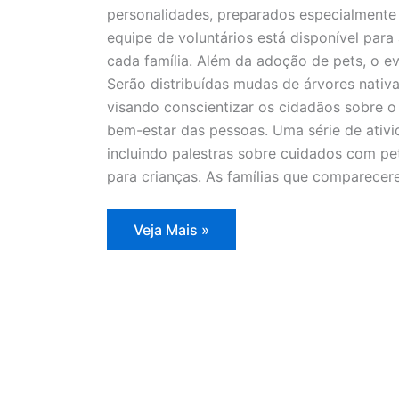
personalidades, preparados especialmente 
equipe de voluntários está disponível para
cada família. Além da adoção de pets, o e
Serão distribuídas mudas de árvores nativa
visando conscientizar os cidadãos sobre o
bem-estar das pessoas. Uma série de ativi
incluindo palestras sobre cuidados com pet
para crianças. As famílias que comparecer
Itapevi
Veja Mais »
realiza
Feira
de
Adoção
de
Animais
e
Doação
de
Mudas
neste