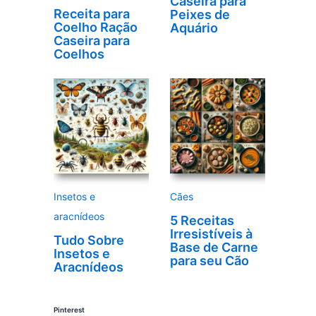
Caseira para
Receita para
Peixes de
Coelho Ração
Aquário
Caseira para
Coelhos
Insetos e
Cães
aracnídeos
5 Receitas
Irresistíveis à
Tudo Sobre
Base de Carne
Insetos e
para seu Cão
Aracnídeos
Pinterest