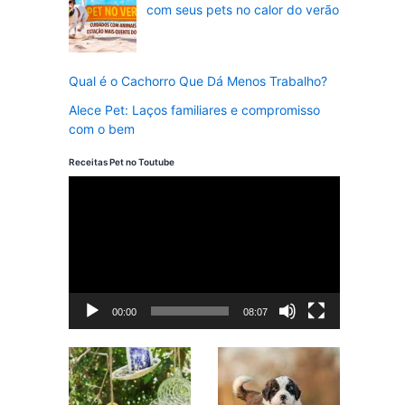
com seus pets no calor do verão
Qual é o Cachorro Que Dá Menos Trabalho?
Alece Pet: Laços familiares e compromisso
com o bem
Receitas Pet no Toutube
T
o
c
a
d
00:00
08:07
o
r
d
e