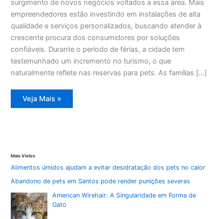
surgimento de novos negócios voltados a essa área. Mais
empreendedores estão investindo em instalações de alta
qualidade e serviços personalizados, buscando atender à
crescente procura dos consumidores por soluções
confiáveis. Durante o período de férias, a cidade tem
testemunhado um incremento no turismo, o que
naturalmente reflete nas reservas para pets. As famílias […]
Férias
Veja Mais »
elevam
demanda
por
hotéis
e
creches
para
pets
Mais Vistos
em
Santa
Alimentos úmidos ajudam a evitar desidratação dos pets no calor
Maria
Abandono de pets em Santos pode render punições severas
American Wirehair: A Singularidade em Forma de
Gato