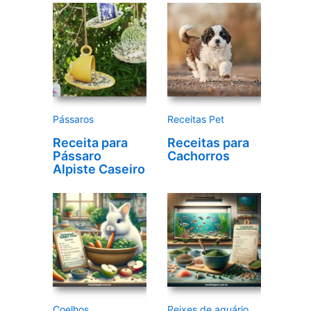
d
e
v
í
d
e
Pássaros
Receitas Pet
o
Receita para
Receitas para
Pássaro
Cachorros
Alpiste Caseiro
Coelhos
Peixes de aquário