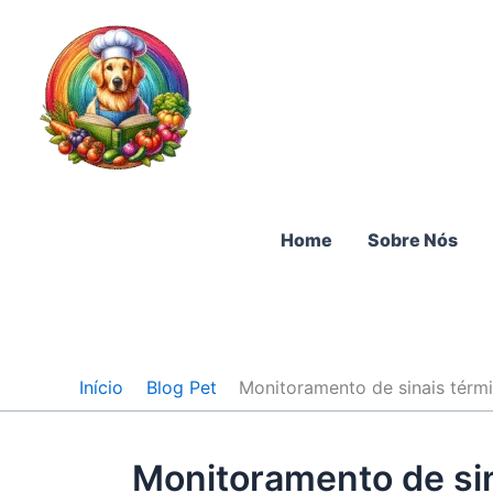
Ir
para
o
conteúdo
Home
Sobre Nós
Início
Blog Pet
Monitoramento de sinais térm
Monitoramento de si