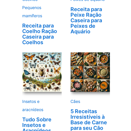
Pequenos
Receita para
Peixe Ração
mamíferos
Caseira para
Receita para
Peixes de
Coelho Ração
Aquário
Caseira para
Coelhos
Insetos e
Cães
aracnídeos
5 Receitas
Irresistíveis à
Tudo Sobre
Base de Carne
Insetos e
para seu Cão
Aracnídeos