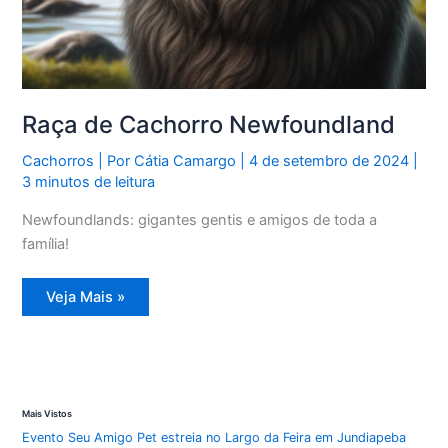
Raça de Cachorro Newfoundland
Cachorros
| Por
Cátia Camargo
|
4 de setembro de 2024
|
3 minutos de leitura
Newfoundlands: gigantes gentis e amigos de toda a
família!
Raça
Veja Mais »
de
Cachorro
Newfoundland
Mais Vistos
Evento Seu Amigo Pet estreia no Largo da Feira em Jundiapeba