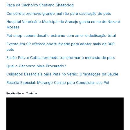
Raça de Cachorro Shetland Sheepdog
Concórdia promove grande mutirão para castração de pets
Hospital Veterinário Municipal de Aracaju ganha nome de Nazaré
Moraes
Pet shop supera desafio extremo com amor e dedicação total
Evento em SP oferece oportunidade para adotar mais de 300
pets
Fusão Petz e Cobasi promete transformar o mercado de pets
Qual o Cachorro Mais Procurado?
Cuidados Essenciais para Pets no Verão: Orientações da Saúde
Receita Especial: Morango Canino para Conquistar seu Pet
Receitas Pet no Toutube
T
o
c
a
d