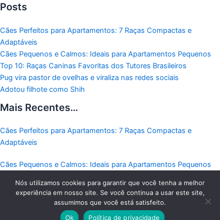
Posts
Cães Perfeitos para Apartamentos: 7 Raças Compactas e
Adaptáveis
Cães Pequenos e Calmos: Ideais para Apartamentos Pequenos
Top 10: Raças Caninas Favoritas dos Tutores Brasileiros
Pug vira pastor de ovelhas e viraliza nas redes sociais
Adotou filhote como Shih
Mais Recentes…
Cães Perfeitos para Apartamentos: 7 Raças Compactas e
Adaptáveis
Cães Pequenos e Calmos: Ideais para Apartamentos Pequenos
Nós utilizamos cookies para garantir que você tenha a melhor
Top 10: Raças Caninas Favoritas dos Tutores Brasileiros
experiência em nosso site. Se você continua a usar este site,
assumimos que você está satisfeito.
Copyright © 2026 - Todos os direitos reservados a Receitas Pet
Ok
Política de privacidade