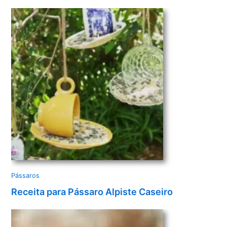
v
í
d
e
o
Pássaros
Receita para Pássaro Alpiste Caseiro