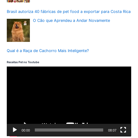
Brasil autoriza 40 fábricas de pet food a exportar para Costa Rica
O Cão que Aprendeu a Andar Novamente
Qual é a Raça de Cachorro Mais Inteligente?
Receitas Pet no Toutube
T
o
c
a
d
o
r
d
00:00
08:07
e