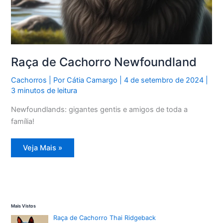
Raça de Cachorro Newfoundland
Cachorros
| Por
Cátia Camargo
|
4 de setembro de 2024
|
3 minutos de leitura
Newfoundlands: gigantes gentis e amigos de toda a
família!
Raça
Veja Mais »
de
Cachorro
Newfoundland
Mais Vistos
Raça de Cachorro Thai Ridgeback