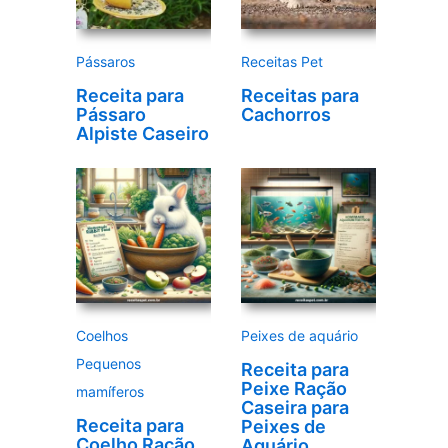
d
e
Pássaros
Receitas Pet
o
Receita para
Receitas para
Pássaro
Cachorros
Alpiste Caseiro
Coelhos
Peixes de aquário
Pequenos
Receita para
Peixe Ração
mamíferos
Caseira para
Receita para
Peixes de
Coelho Ração
Aquário