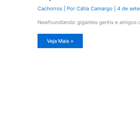
Cachorros
| Por
Cátia Camargo
|
4 de set
Newfoundlands: gigantes gentis e amigos d
Raça
Veja Mais »
de
Cachorro
Newfoundland