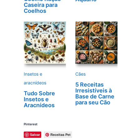
Caseira para
Coelhos
Insetos e
Cães
aracnídeos
5 Receitas
Irresistíveis à
Tudo Sobre
Base de Carne
Insetos e
para seu Cão
Aracnídeos
Pinterest
Salvar
Receitas Pet