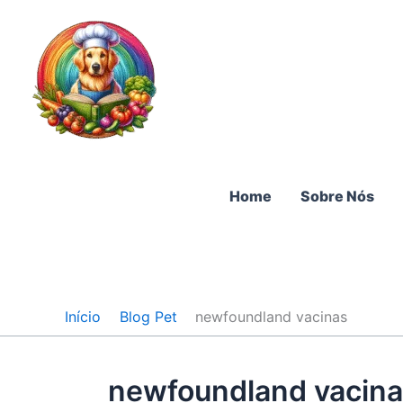
Ir
para
o
conteúdo
Home
Sobre Nós
Início
Blog Pet
newfoundland vacinas
newfoundland vacin