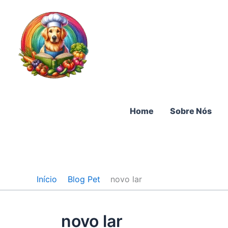
Ir
para
o
conteúdo
Home
Sobre Nós
Início
Blog Pet
novo lar
novo lar