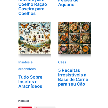
Coelho Ração
Aquário
Caseira para
Coelhos
Insetos e
Cães
aracnídeos
5 Receitas
Irresistíveis à
Tudo Sobre
Base de Carne
Insetos e
para seu Cão
Aracnídeos
Pinterest