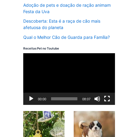
Adoção de pets e doação de ração animam
Festa da Uva
Descoberta: Esta é a raça de cão mais
afetuosa do planeta
Qual o Melhor Cão de Guarda para Família?
Receitas Pet no Toutube
T
o
c
a
d
00:00
08:07
o
r
d
e
v