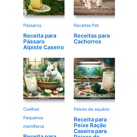
í
d
e
Pássaros
Receitas Pet
o
Receita para
Receitas para
Pássaro
Cachorros
Alpiste Caseiro
Coelhos
Peixes de aquário
Pequenos
Receita para
Peixe Ração
mamíferos
Caseira para
Receita para
Peixes de