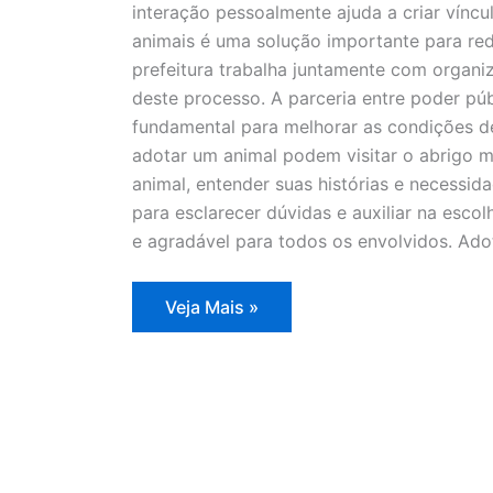
interação pessoalmente ajuda a criar víncu
animais é uma solução importante para re
prefeitura trabalha juntamente com organ
deste processo. A parceria entre poder pú
fundamental para melhorar as condições d
adotar um animal podem visitar o abrigo mu
animal, entender suas histórias e necessid
para esclarecer dúvidas e auxiliar na esco
e agradável para todos os envolvidos. Ado
Prefeitura
Veja Mais »
oferece
100
animais
à
espera
de
um
novo
lar