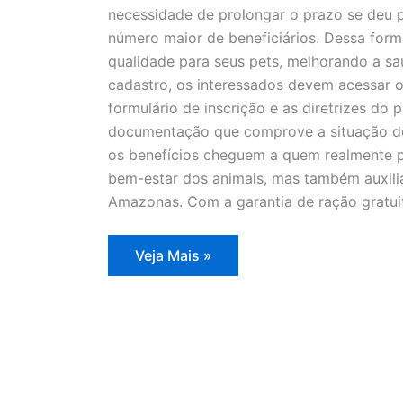
necessidade de prolongar o prazo se deu p
número maior de beneficiários. Dessa form
qualidade para seus pets, melhorando a saú
cadastro, os interessados devem acessar o 
formulário de inscrição e as diretrizes do
documentação que comprove a situação de 
os benefícios cheguem a quem realmente 
bem-estar dos animais, mas também auxili
Amazonas. Com a garantia de ração gratuit
Manaus
Veja Mais »
amplia
prazo
para
inscrições
no
programa
Ração
do
Meu
Pet