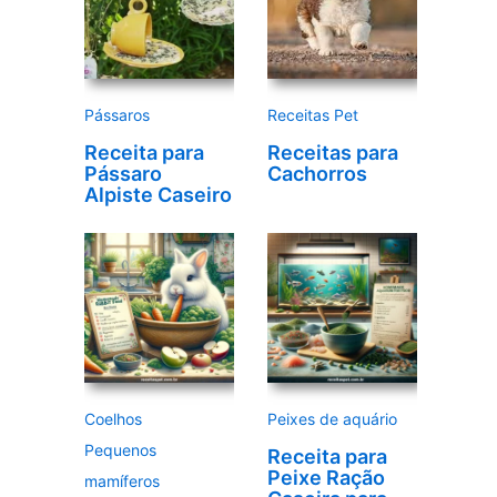
v
í
d
e
Pássaros
Receitas Pet
o
Receita para
Receitas para
Pássaro
Cachorros
Alpiste Caseiro
Coelhos
Peixes de aquário
Pequenos
Receita para
Peixe Ração
mamíferos