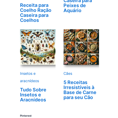
Caseira para
Receita para
Peixes de
Coelho Ração
Aquário
Caseira para
Coelhos
Insetos e
Cães
aracnídeos
5 Receitas
Irresistíveis à
Tudo Sobre
Base de Carne
Insetos e
para seu Cão
Aracnídeos
Pinterest