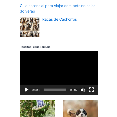
Guia essencial para viajar com pets no calor
do verão
Raças de Cachorros
Receitas Pet no Toutube
T
o
c
a
d
00:00
08:07
o
r
d
e