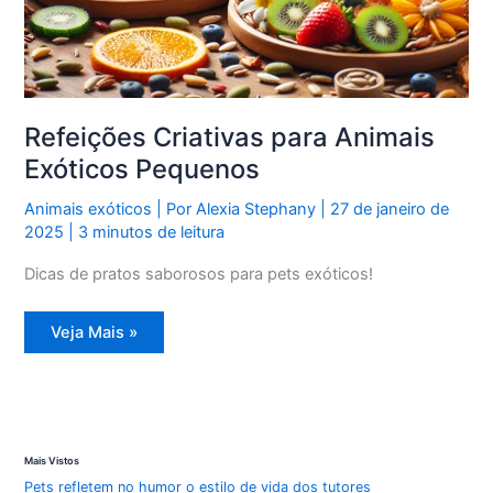
Refeições Criativas para Animais
Exóticos Pequenos
Animais exóticos
| Por
Alexia Stephany
|
27 de janeiro de
2025
|
3 minutos de leitura
Dicas de pratos saborosos para pets exóticos!
Refeições
Veja Mais »
Criativas
para
Animais
Exóticos
Pequenos
Mais Vistos
Pets refletem no humor o estilo de vida dos tutores