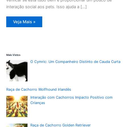
interação social aos pets. Isso ajuda a […]
Preparativos
Veja Mais »
de
viagem:
Dicas
para
o
conforto
dos
seus
Mais Vistos
pets
O Cymric: Um Companheiro Distinto de Cauda Curta
Raça de Cachorro Wolfhound Irlandês
Interação com Cachorros Impacto Positivo com
Crianças
Raça de Cachorro Golden Retriever