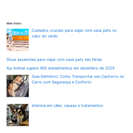
manter
seu
pet
fresco
no
calor
Mais Vistos
intenso
Cuidados cruciais para viajar com seus pets no
calor do verão
Dicas essenciais para viajar com seus pets nas férias
Aju Animal supera 400 atendimentos em dezembro de 2025
Guia Definitivo: Como Transportar seu Cachorro no
Carro com Segurança e Conforto
Icterícia em cães: causas e tratamentos