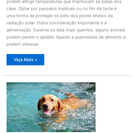
podem atingir temperaturas que machucam as patas dos
cães. Optar por passeios matinais ou no fim da tarde é
uma forma de proteger os pets dos piores efeitos da
radiação solar. Outra consideração importante é a
alimentação. Durante os dias mais quentes, alguns animais
podem perder o apetite. Ajustar a quantidade de alimento e
preferir oferecer
Ondas
Veja Mais »
de
calor
impõem
desafios
à
saúde
dos
pets;
saiba
como
proteger