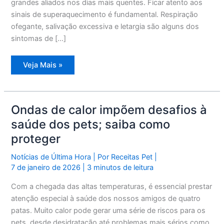
grandes aliados nos dias mais quentes. Ficar atento aos
sinais de superaquecimento é fundamental. Respiração
ofegante, salivação excessiva e letargia são alguns dos
sintomas de […]
Codevida
Veja Mais »
de
Santos
dá
dicas
essenciais
para
Ondas de calor impõem desafios à
proteger
pets
saúde dos pets; saiba como
do
calor
proteger
Notícias de Última Hora
| Por
Receitas Pet
|
7 de janeiro de 2026
|
3 minutos de leitura
Com a chegada das altas temperaturas, é essencial prestar
atenção especial à saúde dos nossos amigos de quatro
patas. Muito calor pode gerar uma série de riscos para os
pets, desde desidratação até problemas mais sérios como