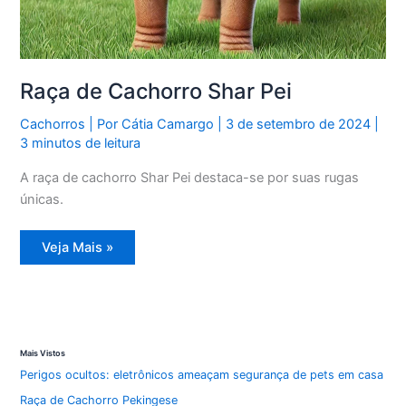
Raça de Cachorro Shar Pei
Cachorros
| Por
Cátia Camargo
|
3 de setembro de 2024
|
3 minutos de leitura
A raça de cachorro Shar Pei destaca-se por suas rugas
únicas.
Raça
Veja Mais »
de
Cachorro
Shar
Pei
Mais Vistos
Perigos ocultos: eletrônicos ameaçam segurança de pets em casa
Raça de Cachorro Pekingese