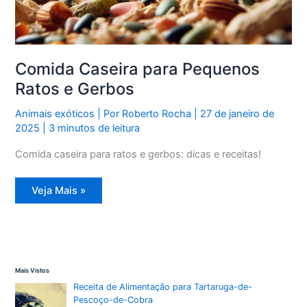
Comida Caseira para Pequenos
Ratos e Gerbos
Animais exóticos
| Por
Roberto Rocha
|
27 de janeiro de
2025
|
3 minutos de leitura
Comida caseira para ratos e gerbos: dicas e receitas!
Comida
Veja Mais »
Caseira
para
Pequenos
Ratos
e
Gerbos
Mais Vistos
Receita de Alimentação para Tartaruga-de-
Pescoço-de-Cobra