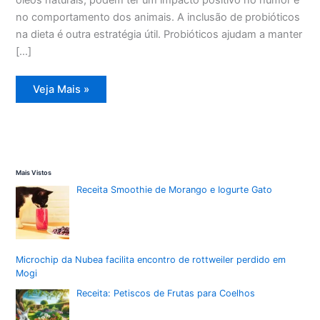
no comportamento dos animais. A inclusão de probióticos
na dieta é outra estratégia útil. Probióticos ajudam a manter
[…]
Dieta
Veja Mais »
adequada
ajuda
a
aliviar
ansiedade
e
depressão
em
Mais Vistos
pets
Receita Smoothie de Morango e Iogurte Gato
Microchip da Nubea facilita encontro de rottweiler perdido em
Mogi
Receita: Petiscos de Frutas para Coelhos