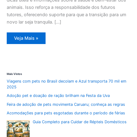
animais. Isso reforça a responsabilidade dos futuros
tutores, oferecendo suporte para que a transição para um
novo lar seja tranquila. […]
Totens
Veja Mais »
em
shoppings
de
Curitiba
promovem
a
adoção
de
Mais Vistos
pets
Viagens com pets no Brasil decolam e Azul transporta 70 mil em
2025
Adoção pet e doação de ração brilham na Festa da Uva
Feira de adoção de pets movimenta Caruaru; conheça as regras
Acomodações para pets esgotadas durante o período de férias
Guia Completo para Cuidar de Répteis Domésticos